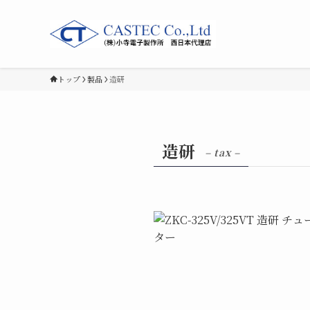
トップ
製品
造研
造研
– tax –