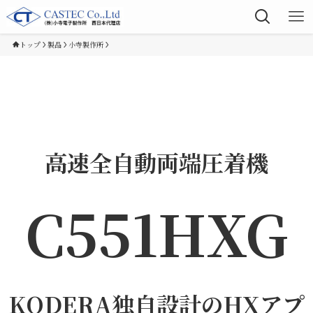
トップ
製品
小寺製作所
高速全自動両端圧着機
C551HXG
KODERA独自設計のHXアプ