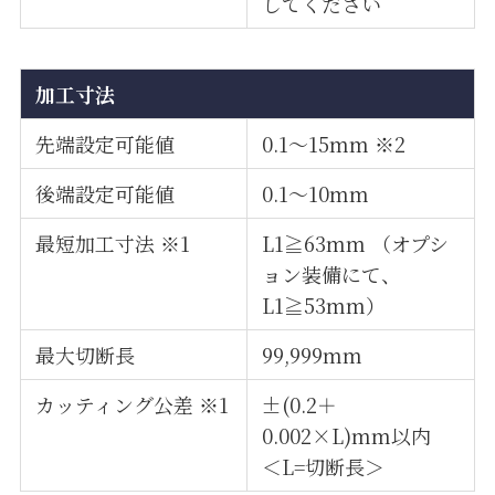
してください
加工寸法
先端設定可能値
0.1〜15mm ※2
後端設定可能値
0.1〜10mm
最短加工寸法 ※1
L1≧63mm （オプシ
ョン装備にて、
L1≧53mm）
最大切断長
99,999mm
カッティング公差 ※1
±(0.2＋
0.002×L)mm以内
＜L=切断長＞