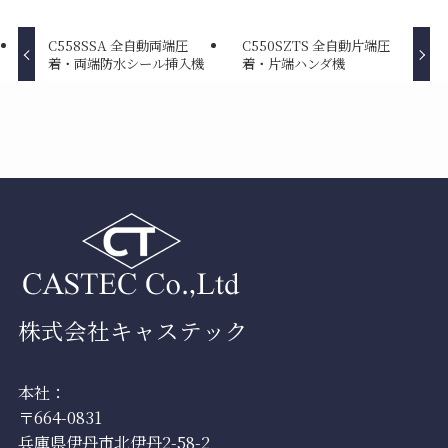
C558SSA 全自動両端圧
C550SZTS 全自動片端圧
着・両端防水シール挿入機
着・片端ハンダ機
株式会社キャステック
本社：
〒664-0831
兵庫県伊丹市北伊丹2-58-2