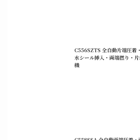
C556SZTS 全自動片端圧
水シール挿入・両端撚り・片
機
C558SSA 全自動両端圧着