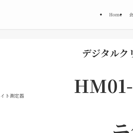
Home
デジタルク
HM01-
ニ