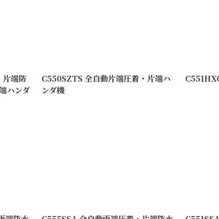
着・片端防
C550SZTS 全自動片端圧着・片端ハ
C551H
端ハンダ
ンダ機
・両端防水
C555SSA 全自動両端圧着・片端防水
C551S