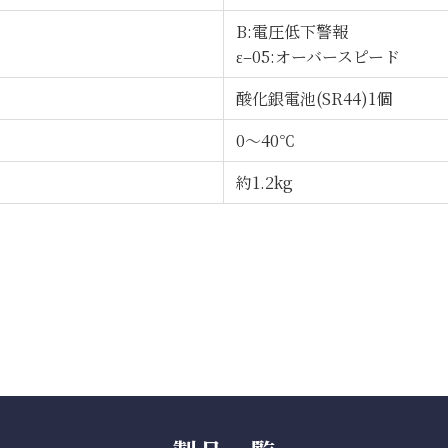
B:電圧低下警報
ε–05:オーバースピード
酸化銀電池(SR44)1個
0～40℃
約1.2kg