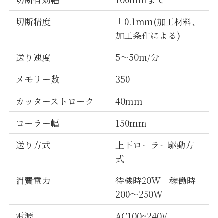
切断精度
±0.1mm(加工材料、
加工条件による)
送り速度
5～50m/分
メモリー数
350
カッターストローク
40mm
ローラー幅
150mm
送り方式
上下ローラー駆動方
式
消費電力
待機時20W 稼働時
200～250W
電源
AC100~240V